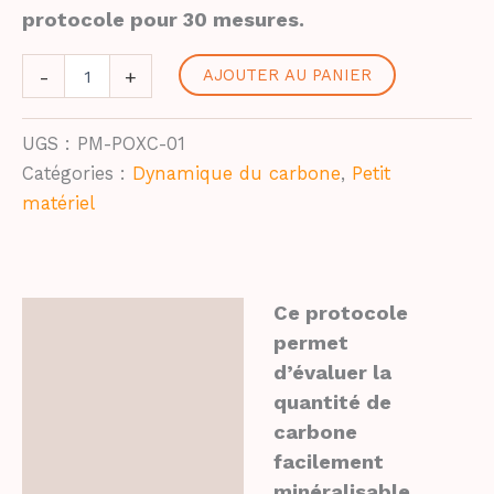
protocole pour 30 mesures.
quantité
-
+
AJOUTER AU PANIER
de
POXC
-
UGS :
PM-POXC-01
Petit
Catégories :
Dynamique du carbone
,
Petit
matériel
matériel
Ce protocole
Description
permet
d’évaluer la
Ressources
quantité de
Informations
carbone
complémentaires
facilement
minéralisable