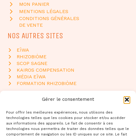
MON PANIER
MENTIONS LÉGALES
CONDITIONS GÉNÉRALES
DE VENTE
NOS AUTRES SITES
EÏWA
RHIZOBIÒME
SCOP SAGNE
KAIROS COMPENSATION
MÉDIA EÏWA
FORMATION RHIZOBIÒME
NOUS CONTACTER
Gérer le consentement
Eïwa Shop - SCOP Sagne
Pour offrir les meilleures expériences, nous utilisons des
Amalvit
technologies telles que les cookies pour stocker et/ou accéder
8 route d’Aguts
aux informations des appareils. Le fait de consentir à ces
81470 Péchaudier
technologies nous permettra de traiter des données telles que le
comportement de navigation ou les ID uniques sur ce site. Le fait