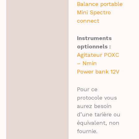
Balance portable
Mini Spectro
connect
Instruments
optionnels :
Agitateur POXC
– Nmin
Power bank 12V
Pour ce
protocole vous
aurez besoin
d’une tarière ou
équivalent, non
fournie.