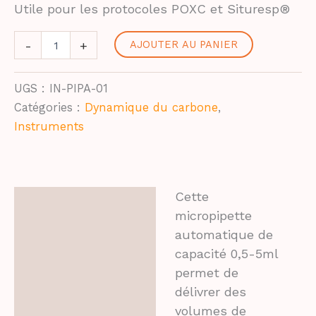
Utile pour les protocoles POXC et Situresp®
quantité
-
+
AJOUTER AU PANIER
de
Micropipette
automatique
UGS :
IN-PIPA-01
à
Catégories :
Dynamique du carbone
,
volume
variable
Instruments
0,5
à
5ml
Cette
Description
micropipette
automatique de
Informations
capacité 0,5-5ml
complémentaires
permet de
Avis (0)
délivrer des
volumes de